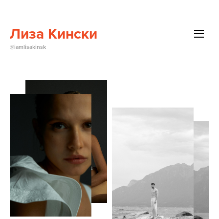
Лиза Кински
@iamlisakinsk